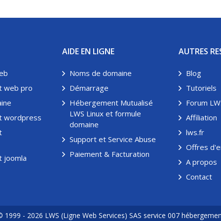
AIDE EN LIGNE
AUTRES RE
eb
Noms de domaine
Blog
 web pro
Démarrage
Tutoriels
ine
Hébergement Mutualisé
Forum LW
LWS Linux et formule
 wordpress
Affiliation
domaine
t
lws.fr
Support et Service Abuse
Offres d'
Paiement & Facturation
 joomla
A propos
Contact
© 1999 - 2026 LWS (Ligne Web Services) SAS service 007 hébergemen