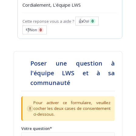
Cordialement, L'équipe LWS
👍
Cette reponse vous a aide ?
Oui
0
👎
Non
0
Poser une question à
l'équipe LWS et à sa
communauté
Pour activer ce formulaire, veuillez
!
cocher les deux cases de consentement
ci-dessous.
Votre question*