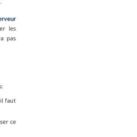
.
erveur
er les
ra pas
s:
il faut
iser ce