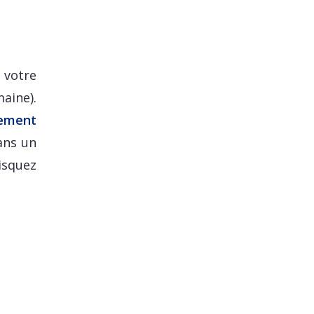
 votre
aine).
ement
dans un
risquez