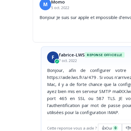
Momo
M
5 oct. 2022
Bonjour Je suis sur apple et impossible d’envo
fabrice-LWS
REPONSE OFFICIELLE
F
7 oct. 2022
✓
Bonjour, afin de configurer votre l
https://aide.lws.fr/a/479 . Si vous n'arriv
Mac, il y a de forte chance que la confi
ayez bien mis en serveur SMTP mailXX.lw
port 465 en SSL ou 587 TLS. JE vous
l'authentification par mot de passe p
utilisées pour la configuration IMAP.
👍
👎
Cette reponse vous a aide ?
Oui
0