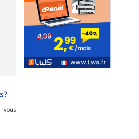
s?
e vous