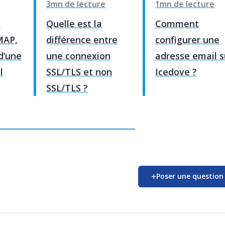
3mn de lecture
1mn de lecture
s
Quelle est la
Comment
MAP,
différence entre
configurer une
d’une
une connexion
adresse email s
l
SSL/TLS et non
Icedove ?
SSL/TLS ?
+
Poser une question