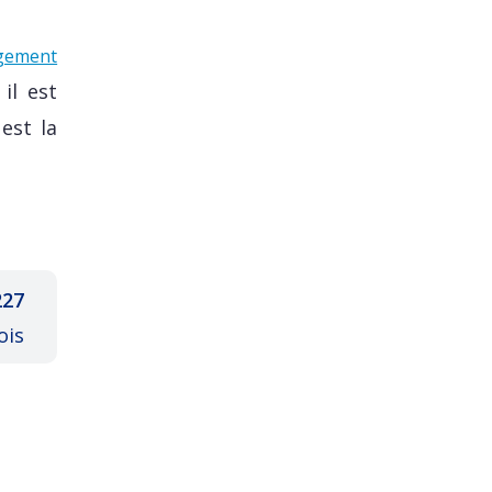
gement
il est
est la
227
ois