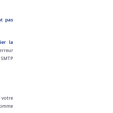
nt pas
fier la
 erreur
r SMTP
 votre
e nomme